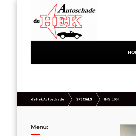
HO
de Hek Autoschade
SPECIALS
IMG_1067
Menu: