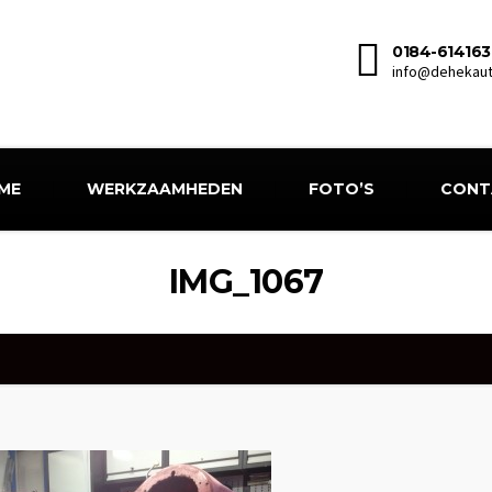
0184-614163
info@dehekaut
ME
WERKZAAMHEDEN
FOTO’S
CONT
IMG_1067