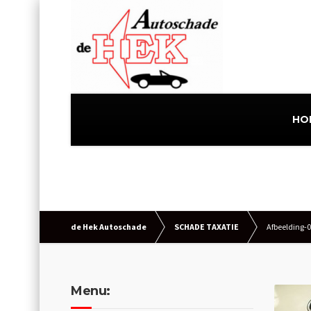
HO
de Hek Autoschade
SCHADE TAXATIE
Afbeelding-
Menu: