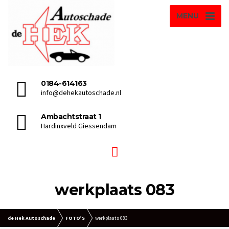
MENU
0184-614163
info@dehekautoschade.nl
Ambachtstraat 1
Hardinxveld Giessendam
werkplaats 083
de Hek Autoschade
FOTO’S
werkplaats 083