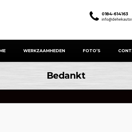
0184-614163
info@dehekautos
ME
WERKZAAMHEDEN
FOTO’S
CONT
Bedankt