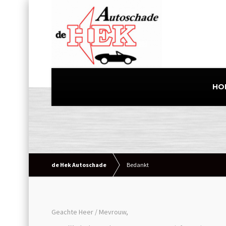
HO
de Hek Autoschade
Bedankt
Geachte Heer / Mevrouw,